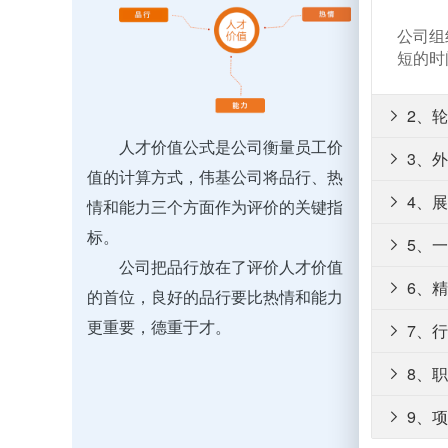
公司组
短的时
2、

人才价值公式是公司衡量员工价
3、

值的计算方式，伟基公司将品行、热
4、
情和能力三个方面作为评价的关键指

标。
5、

公司把品行放在了评价人才价值
6、

的首位，良好的品行要比热情和能力
更重要，德重于才。
7、

8、

9、
